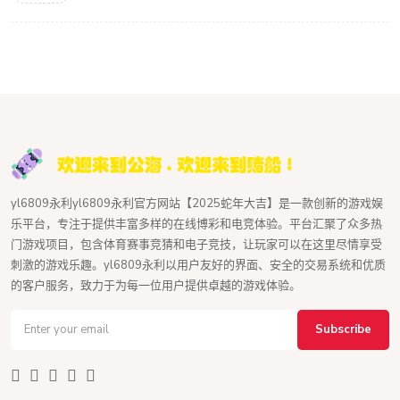
yl6809永利yl6809永利官方网站【2025蛇年大吉】是一款创新的游戏娱
乐平台，专注于提供丰富多样的在线博彩和电竞体验。平台汇聚了众多热
门游戏项目，包含体育赛事竞猜和电子竞技，让玩家可以在这里尽情享受
刺激的游戏乐趣。yl6809永利以用户友好的界面、安全的交易系统和优质
的客户服务，致力于为每一位用户提供卓越的游戏体验。
Subscribe