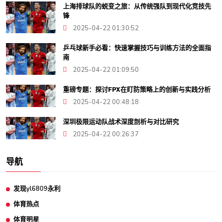
上海排球队的蜕变之旅：从传统强队到现代化竞技先
锋
2025-04-22 01:30:52
乒乓球新手必看：快速掌握技巧与训练方法的全面指
南
2025-04-22 01:09:50
重磅专题：探讨FPX在盯防策略上的创新与实践分析
2025-04-22 00:48:18
深圳极限运动队战术深度剖析与对比研究
2025-04-22 00:26:37
导航
发现yl6809永利
体育热点
体育明星